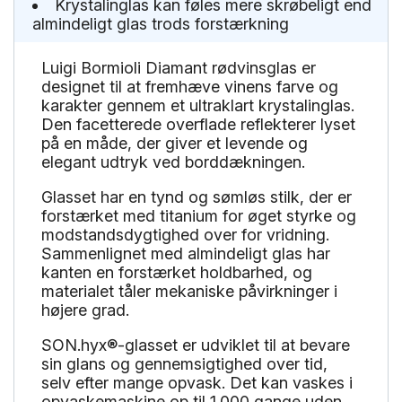
Krystalinglas kan føles mere skrøbeligt end
almindeligt glas trods forstærkning
Luigi Bormioli Diamant rødvinsglas er
designet til at fremhæve vinens farve og
karakter gennem et ultraklart krystalinglas.
Den facetterede overflade reflekterer lyset
på en måde, der giver et levende og
elegant udtryk ved borddækningen.
Glasset har en tynd og sømløs stilk, der er
forstærket med titanium for øget styrke og
modstandsdygtighed over for vridning.
Sammenlignet med almindeligt glas har
kanten en forstærket holdbarhed, og
materialet tåler mekaniske påvirkninger i
højere grad.
SON.hyx®-glasset er udviklet til at bevare
sin glans og gennemsigtighed over tid,
selv efter mange opvask. Det kan vaskes i
opvaskemaskine op til 1.000 gange uden